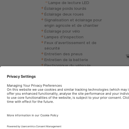
Lampe de lecture LED
Éclairage poids lourds
Éclairage deux roues
Signalisation et éclairage pour
engin agricole et de chantier
Éclairage pour vélo
Lampes d'inspection
Feux d'avertissement et de
sécurité
Entretien des pneus
Entretien de la batterie
Électronique du véhicule
Accessoires auto
LE
Mentions légales
Conditions d’utilisation
P
Politique en matière d'IA
Contact
Accessibi