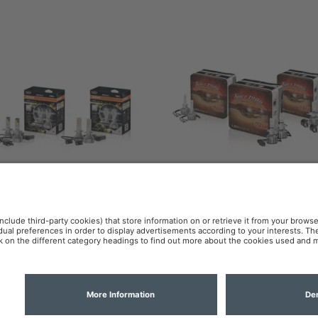
Driving HL ALLSEASON
LEDriving HL VINTAGE
olitique de confidentialité
Politique des cookies
OSR
lité