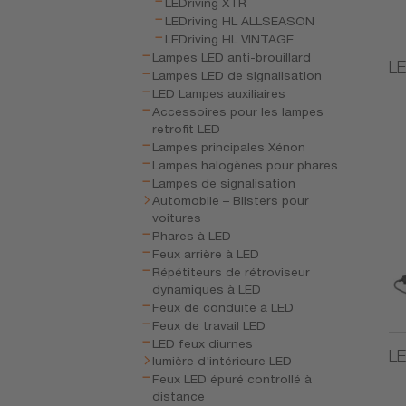
LEDriving XTR
LEDriving HL ALLSEASON
LEDriving HL VINTAGE
Lampes LED anti-brouillard
LE
Lampes LED de signalisation
LED Lampes auxiliaires
Accessoires pour les lampes
retrofit LED
Lampes principales Xénon
Lampes halogènes pour phares
Lampes de signalisation
Automobile – Blisters pour
voitures
Phares à LED
Feux arrière à LED
Répétiteurs de rétroviseur
dynamiques à LED
Feux de conduite à LED
Feux de travail LED
LED feux diurnes
LE
lumière d'intérieure LED
Feux LED épuré controllé à
distance