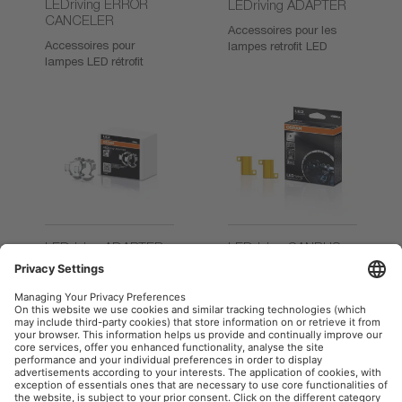
LEDriving ERROR
LEDriving ADAPTER
CANCELER
Accessoires pour les
Accessoires pour
lampes retrofit LED
lampes LED rétrofit
LEDriving ADAPTER
LEDriving CANBUS
(OFFROAD)
CONTROL UNIT
Accessoires pour les
Accessoires pour les
lampes retrofit LED
lampes retrofit LED
OSRAM automobile sur le web social