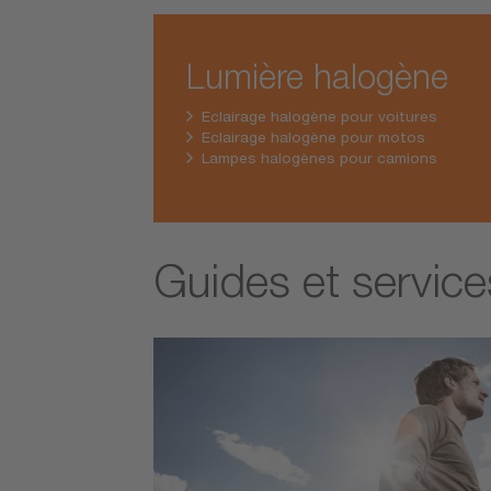
Lumière halogène
Eclairage halogène pour voitures
Eclairage halogène pour motos
Lampes halogènes pour camions
Guides et service