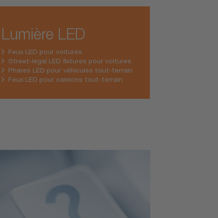
Lumière LED
Feux LED pour voitures
Street-legal LED fixtures pour voitures
Phares LED pour véhicules tout-terrain
Feux LED pour camions tout-terrain