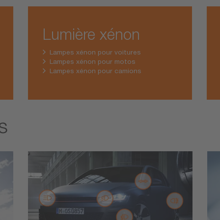
Lumière xénon
Lampes xénon pour voitures
Lampes xénon pour motos
Lampes xénon pour camions
s