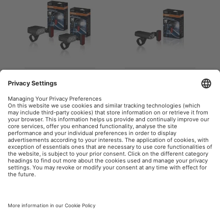
LEDsBIKE
LEDsBIKE MULTI
EXPLORER
BEAM
Bicycle lighting
Bicycle lighting
OSRAM automobile sur le web social
Mentions légales
Conditions d’utilisation
Politique de confidentialité
Politique des cookies
Politique en matière d'IA
Contact