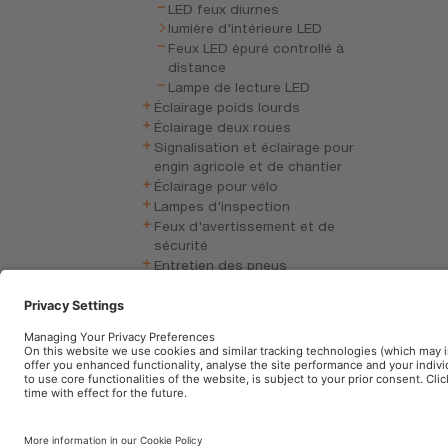
LED feux diurnes
lumière d'intérieure LED
Feux LED épuré controllé à
distance
Lampe de lecture LED
Éclairage poids lourds
Éclairage deux roues
Signalisation et éclairage pour
engin agricole et de chantier
Éclairage pour vélo
Lampes d'inspection
Feux d'avertissement et de
sécurité
Entretien des pneus
Entretien de la batterie
Électronique du véhicule
Accessoires auto
Mentions légales
Conditions d’utilisation
P