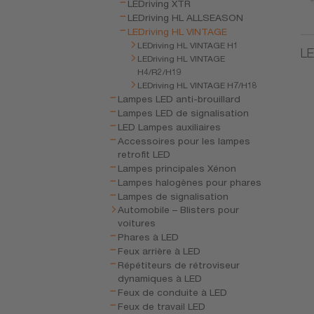
LEDriving XTR
LEDriving HL ALLSEASON
LEDriving HL VINTAGE
LEDriving HL VINTAGE H1
LE
LEDriving HL VINTAGE
H4/R2/H19
LEDriving HL VINTAGE H7/H18
Lampes LED anti-brouillard
Lampes LED de signalisation
LED Lampes auxiliaires
Accessoires pour les lampes
retrofit LED
Lampes principales Xénon
Lampes halogènes pour phares
Lampes de signalisation
Automobile – Blisters pour
voitures
Phares à LED
Feux arrière à LED
Répétiteurs de rétroviseur
dynamiques à LED
Feux de conduite à LED
Feux de travail LED