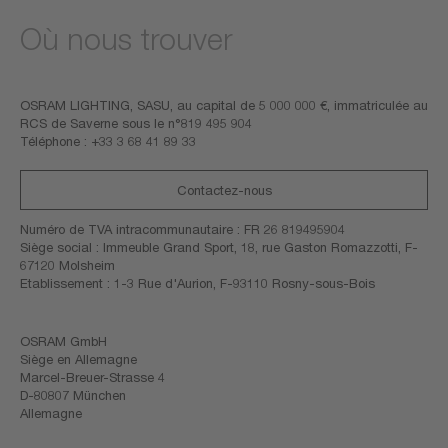
Où nous trouver
Contact en France
OSRAM LIGHTING, SASU, au capital de 5 000 000 €, immatriculée au
RCS de Saverne sous le n°819 495 904
Téléphone : +33 3 68 41 89 33
Contactez-nous
Numéro de TVA intracommunautaire : FR 26 819495904
Siège social : Immeuble Grand Sport, 18, rue Gaston Romazzotti, F-
67120 Molsheim
Etablissement : 1-3 Rue d'Aurion, F-93110 Rosny-sous-Bois
Siège en Allemagne
OSRAM GmbH
Siège en Allemagne
Marcel-Breuer-Strasse 4
D-80807 München
Allemagne