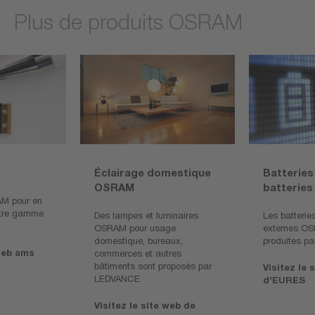
Plus de produits OSRAM
Éclairage domestique
Batterie
OSRAM
batteries
AM pour en
otre gamme
Des lampes et luminaires
Les batteries
OSRAM pour usage
externes O
domestique, bureaux,
produites p
 web ams
commerces et autres
bâtiments sont proposés par
Visitez le 
LEDVANCE
d’EURES
Visitez le site web de