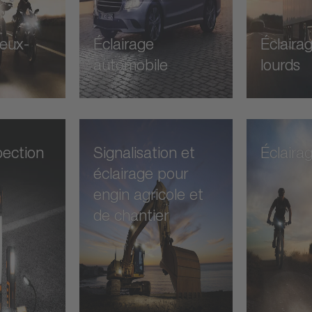
deux-
Éclairage
Éclaira
automobile
lourds
pection
Signalisation et
Éclaira
éclairage pour
engin agricole et
de chantier