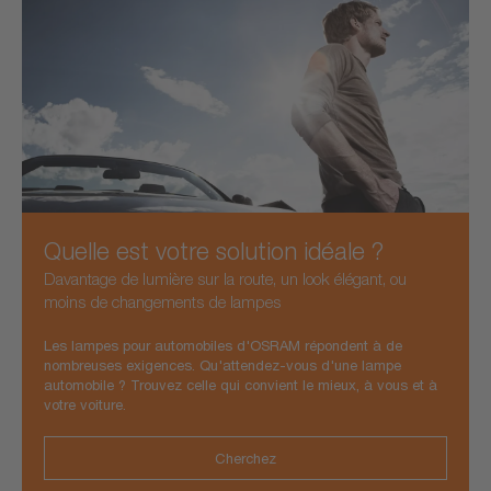
Quelle est votre solution idéale ?
Davantage de lumière sur la route, un look élégant, ou
moins de changements de lampes
Les lampes pour automobiles d'OSRAM répondent à de
nombreuses exigences. Qu'attendez-vous d'une lampe
automobile ? Trouvez celle qui convient le mieux, à vous et à
votre voiture.
Cherchez