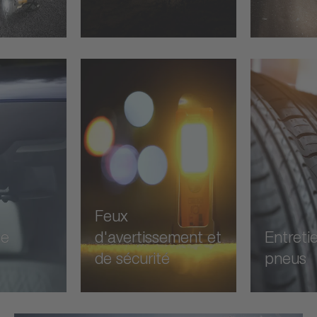
Feux
ue
d'avertissement et
Entreti
de sécurité
pneus