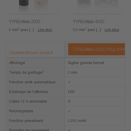
TYREinflate 2000
TYREinflate 4000
4
1
2 min
pour [...]
Lire plus
3,5 min
pour [...]
Lire plus
TYREinflate 2000 | Plus d'infor
Caractéristiques produit
Affichage
Digital grande format
1
Temps de gonflage
2 min
Fonction arrêt automatique
✓
Éclairage de l’afficheur
LED
Câble 12 V enroulable
X
Rechargeable
✓
Fonction powerbank
5.200 mAH
Pochette de rangement
✓