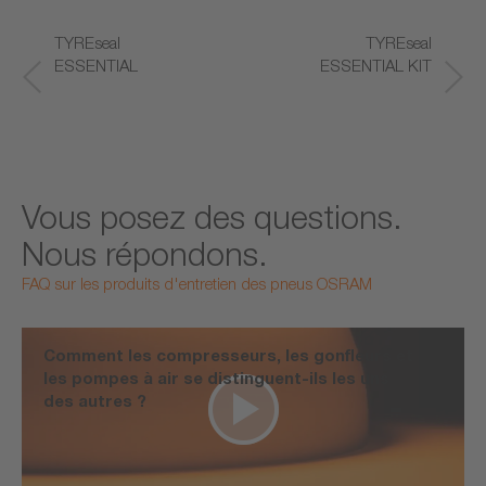
TYREseal
De retour sur la
TYREseal
T
ESSENTIAL
route en
ESSENTIAL KIT
E
seulement
quelques minutes
Vous posez des questions.
Nous répondons.
FAQ sur les produits d'entretien des pneus OSRAM
Comment les compresseurs, les gonfleurs et
les pompes à air se distinguent-ils les uns
des autres ?