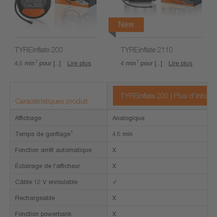
New
TYREinflate 200
TYREinflate 2110
1
1
4,5 min
pour [...]
Lire plus
4 min
pour [...]
Lire plus
TYREinflate 200 | Plus d'inform
Caractéristiques produit
Affichage
Analogique
1
Temps de gonflage
4.5 min
Fonction arrêt automatique
X
Éclairage de l’afficheur
X
Câble 12 V enroulable
✓
Rechargeable
X
Fonction powerbank
X