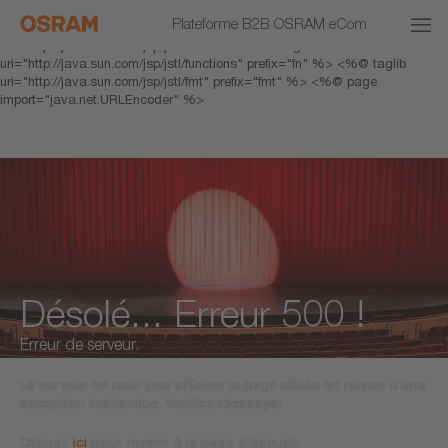
<% response.setHeader("Cache-Control","no-cache"); %> <%@ page
Plateforme B2B OSRAM eCom
pageEncoding="UTF-8" %> <%@ taglib prefix="c"
uri="http://java.sun.com/jsp/jstl/core" %> <%@ taglib
uri="http://java.sun.com/jsp/jstl/functions" prefix="fn" %> <%@ taglib
uri="http://java.sun.com/jsp/jstl/fmt" prefix="fmt" %> <%@ page
import="java.net.URLEncoder" %>
Désolé... Erreur 500 !
Erreur de serveur.
Le serveur ne peut pas afficher la page ciblée en raison d'une
exception inattendue. Veuillez réessayer.
Cliquez
ici
pour revenir à la page d'accueil.