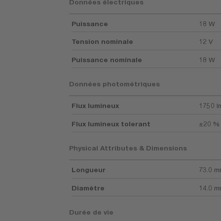
Données électriques
Puissance
18 W
Tension nominale
12 V
Puissance nominale
18 W
Données photométriques
Flux lumineux
1750 l
Flux lumineux tolerant
±20 %
Physical Attributes & Dimensions
Longueur
73.0 
Diamètre
14.0 
Durée de vie