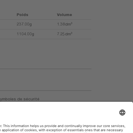
Poids
Volume
237.00g
1.38dm³
1104.00g
7.25dm³
symboles de sécurité