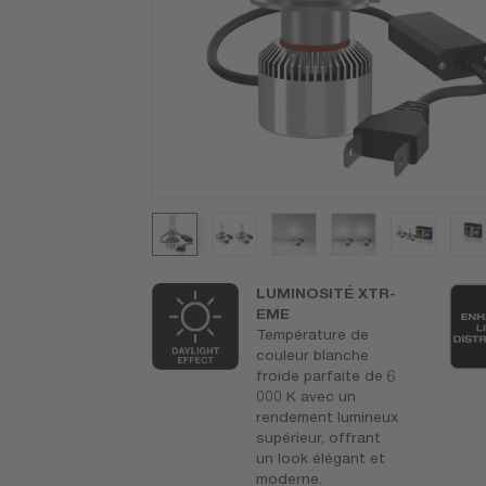
de durée de
LUMINOSITÉ XTR-
EME
 compromis,
Température de
atériaux de
couleur blanche
té supérieure
froide parfaite de 6
vés offrent
000 K avec un
iveaux de
rendement lumineux
ormance
supérieur, offrant
mes, une
un look élégant et
ilité supérieure
moderne.