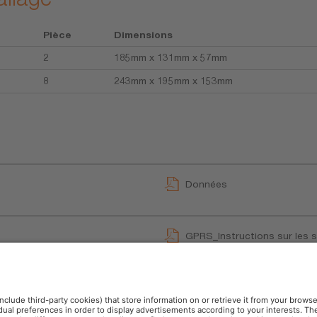
Pièce
Dimensions
2
185mm x 131mm x 57mm
8
243mm x 195mm x 153mm
Données
GPRS_Instructions sur les 
User instruction
EN)