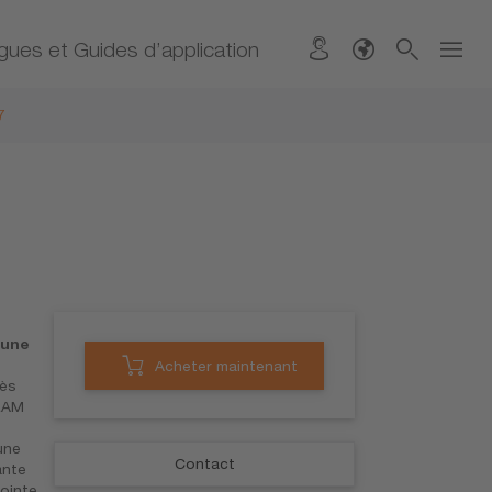
gues et Guides d’application
7
 une
Acheter maintenant
rès
RAM
une
Contact
ante
pointe