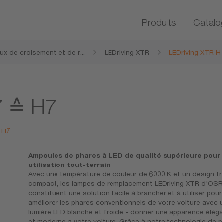
Produits
Catalo
ux de croisement et de r
...
LEDriving XTR
LEDriving XTR H
te LEDriving
7 ≙ H7
R H7
Ampoules de phares à LED de qualité supérieure pour
utilisation tout-terrain
Avec une température de couleur de 6000 K et un design t
compact, les lampes de remplacement LEDriving XTR d'OS
constituent une solution facile à brancher et à utiliser pour
améliorer les phares conventionnels de votre voiture avec 
lumière LED blanche et froide - donner une apparence élég
et moderne a votre voiture. Grâce à notre technologie de 