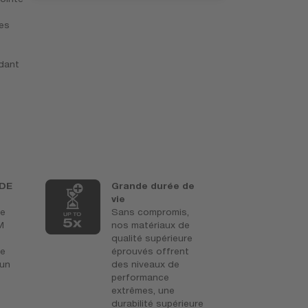
les
dant
DE
Grande durée de
L
vie
E
ie
Sans compromis,
T
M
nos matériaux de
c
qualité supérieure
f
ue
éprouvés offrent
0
 un
des niveaux de
r
performance
s
extrêmes, une
u
durabilité supérieure
m