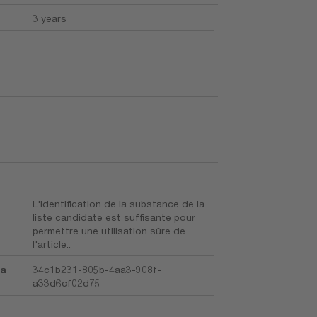
3 years
L'identification de la substance de la
liste candidate est suffisante pour
permettre une utilisation sûre de
l'article..
la
34c1b231-805b-4aa3-908f-
a33d6cf02d75