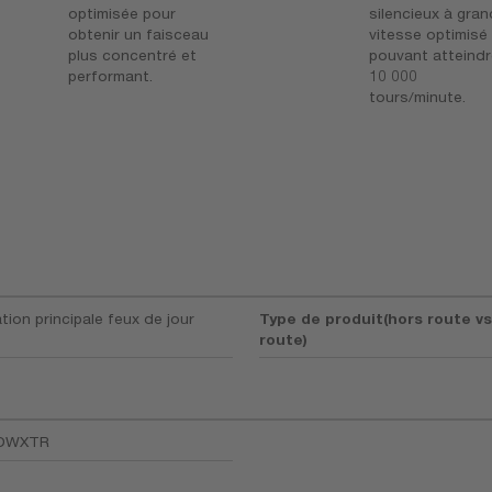
optimisée pour
silencieux à gra
obtenir un faisceau
vitesse optimisé
plus concentré et
pouvant atteind
performant.
10 000
tours/minute.
tion principale feux de jour
Type de produit(hors route vs
route)
DWXTR