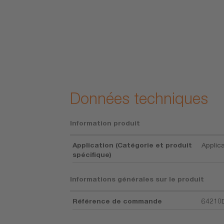
e longue durée
, ainsi qu'une
ommation
rgie réduite
iron 70 % par
rt aux
ules
ionnelles.
Données techniques
Information produit
Application (Catégorie et produit
Applica
spécifique)
Informations générales sur le produit
Référence de commande
64210