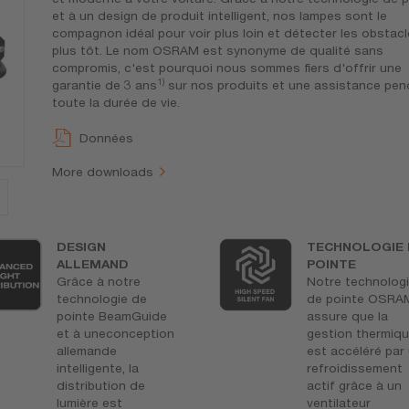
et à un design de produit intelligent, nos lampes sont le
compagnon idéal pour voir plus loin et détecter les obstac
plus tôt. Le nom OSRAM est synonyme de qualité sans
compromis, c'est pourquoi nous sommes fiers d'offrir une
1)
garantie de 3 ans
sur nos produits et une assistance pen
toute la durée de vie.
Données
More downloads
DESIGN
TECHNOLOGIE 
ALLEMAND
POINTE
Grâce à notre
Notre technolog
technologie de
de pointe OSRA
pointe BeamGuide
assure que la
et à uneconception
gestion thermiq
allemande
est accéléré par
intelligente, la
refroidissement
distribution de
actif grâce à un
lumière est
ventilateur