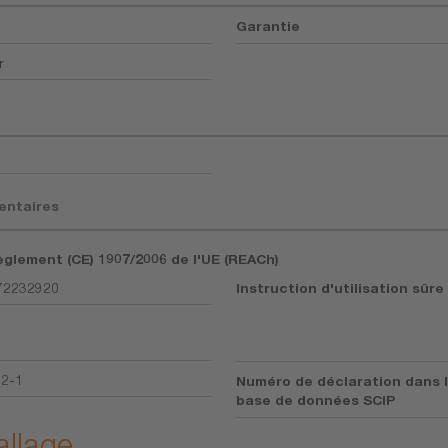
Garantie
r
entaires
èglement (CE) 1907/2006 de l'UE (REACh)
72232920
Instruction d'utilisation sûre
92-1
Numéro de déclaration dans 
base de données SCIP
allage