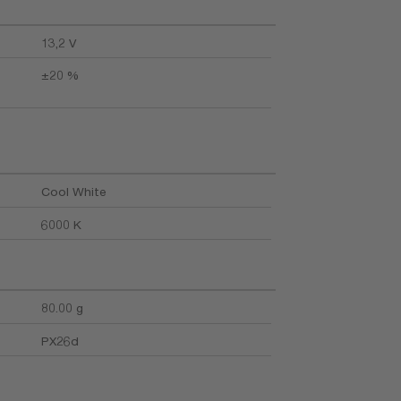
13,2 V
±20 %
Cool White
6000 K
80.00 g
PX26d