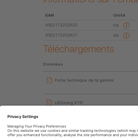
EAN
Unité
4062172232920
FS
4062172232937
VS
Téléchargements
Données
Fiche technique de la gamme
LEDriving XTR
User instruction
LEDriving Retrofits - Exchange overview (
Brochures