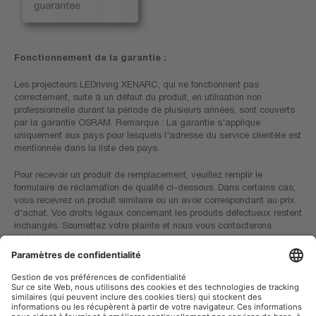
Fonctionnement de la garantie :
Les projecteurs LEDriving XENARC, qui ne fonctionnent pas
correctement, suite à un défaut du produit, en utilisation non
professionnelle durant la période de plusieurs années, sont couverts
par la garantie OSRAM. Remarque : La garantie s'applique
uniquement aux pays pour lesquels l'adresse du service clientèle est
mentionnée dans la liste des pays.
Pour recevoir un produit de remplacement, veuillez remplir le
formulaire de réclamation de qualité ci-dessous. Dans certains cas,
vous recevrez un produit similaire ou un avoir correspondant au prix
d'achat. Vos droits légaux concernant les produits défectueux restent
inchangés. Soumettez votre plainte et nous vous contacterons
rapidement.
Liste des pays offrant la garantie