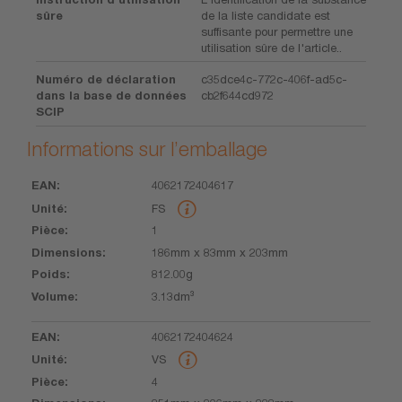
sûre
de la liste candidate est
suffisante pour permettre une
utilisation sûre de l'article..
Numéro de déclaration
c35dce4c-772c-406f-ad5c-
dans la base de données
cb2f644cd972
SCIP
Informations sur l’emballage
4062172404617
EAN
Unité
Pièce
Dimensions
Poids
Volume
FS
1
186mm x 83mm x 203mm
812.00g
3.13dm³
4062172404624
VS
4