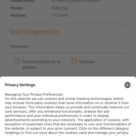
351mm x 206mm x 238mm
3548.00g
17.21dm³
Téléchargements
Données
Fiche technique de la
Données
gamme
TYREinflate 400
Brochures
OSRAM automobile sur le web social