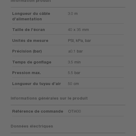
Information produit
Longueur du câble
3.0 m
d’alimentation
Taille de l’écran
40 x 35 mm
Unités de mesure
PSI, kPa, bar
Précision (bar)
±0.1 bar
Temps de gonflage
3.5 min
Pression max.
5.5 bar
Longueur du tuyau d’air
50 cm
Informations générales sur le produit
Référence de commande
OTI400
Données électriques