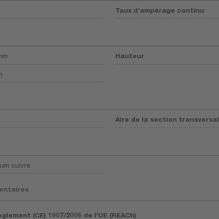
Taux d’ampérage continu
 mm
Hauteur
m
Aire de la section transversa
ium cuivré
entaires
èglement (CE) 1907/2006 de l'UE (REACh)