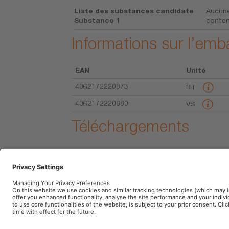
Liste des substances candidate
Aucune
Substance 1
conte
Informations sur l’emb
EAN
Unité
4062172220873
BT
4062172220880
VS
Téléchargements
Données
Fiche technique de la gamme
Mentions légales
Conditions d’utilisation
P