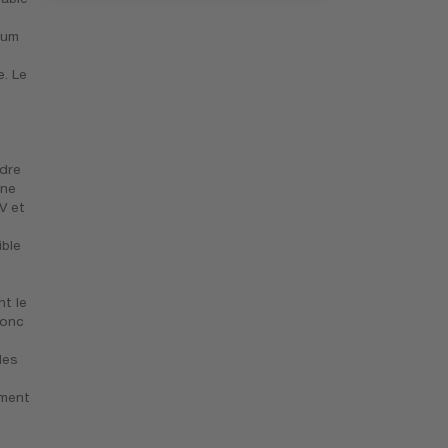
ium
. Le
ndre
une
V et
ble
nt le
donc
les
ement