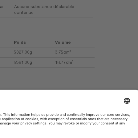
la
Aucune substance déclarable
contenue
Poids
Volume
5027.00g
3.75dm³
5381.00g
16.77dm³
AM automobile sur le web social