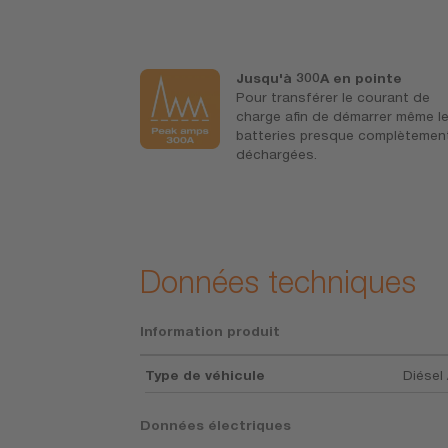
e 2 ans*
Jusqu'à 300A en pointe
trôle qualité
Pour transférer le courant de
tissent
charge afin de démarrer même l
a qualité de
batteries presque complètemen
e gamme et la
déchargées.
os produits.
nnovantes et
profitent
 clients
Données techniques
Information produit
Type de véhicule
Diésel
Données électriques