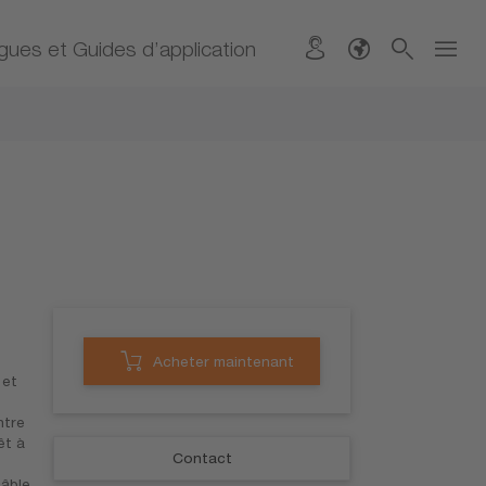
gues et Guides d’application
Acheter maintenant
 et
ntre
êt à
Contact
âble