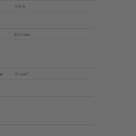
150 A
80.0 mm
le
16 mm²