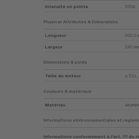
Intensité en pointe
300A
Physical Attributes & Dimensions
Longueur
300.0
Largeur
240 m
Dimensions & poids
Taille du moteur
≤ 3.5L
Couleurs & matériaux
Matériau
Alumin
Informations environnementales et réglem
Informations conformément à l'art. 33 du r