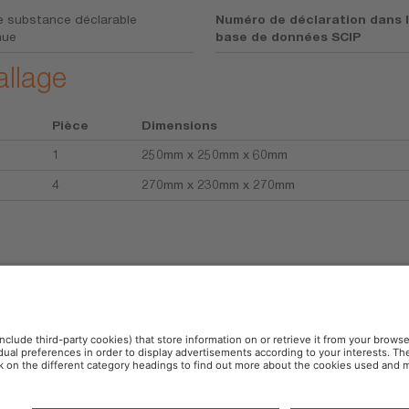
 substance déclarable
Numéro de déclaration dans 
nue
base de données SCIP
allage
Pièce
Dimensions
1
250mm x 250mm x 60mm
4
270mm x 230mm x 270mm
Données
olitique de confidentialité
Politique des cookies
OSR