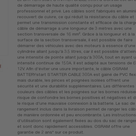
de démarrage de haute qualité conçu pour un usage
professionnel et privé. Les câbles sont fabriqués en alumin
recouvert de cuivre, ce qui réduit la résistance du câble et
permet une transmission constante et efficace de la charge
câble de démarrage a une longueur de 3 mètres avec une
section transversale de 16 mm². Grâce à la longueur et à la
surface de la section transversale, il est possible de faire
démarrer des véhicules avec des moteurs à essence d'une
cylindrée allant jusqu'à 3.5 litres, car il est possible d'attei
une intensité de pointe allant jusqu'à 300A, tout en ayant 
intensité continue de 150A. Il est adapté aux tensions de 6
12V. Afin d'éviter une usure importante, le câble OSRAM
BATTERYstart STARTER CABLE 300A est gainé de PVC flexi
mais durable, les pinces et poignées isolées offrent une
sécurité et une durabilité supplémentaires. Les différentes
couleurs des câbles et les poignées sur les bornes réduise
risque de confondre les bornes positives et négatives et 
le risque d'une mauvaise connexion à la batterie. Le sac de
rangement inclus dans la livraison permet de ranger les câb
de manière ordonnée et peu encombrante. Les instructions
d'utilisation sont également fixées au dos du sac de rang
et sont donc rapidement accessibles. OSRAM offre une
garantie de 2 ans* sur ce produit.