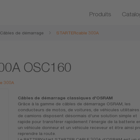
Produits
Catalo
Câbles de démarrage
STARTERcable 300A
300A OSC160
le 300A
Câbles de démarrage classiques d'OSRAM
Grâce à la gamme de câbles de démarrage OSRAM, les
conducteurs de motos, de voitures, de véhicules utilitaires
de camions disposent désormais d'une solution simple et
rapide pour transférer rapidement l'énergie de la batterie e
un véhicule donneur et un véhicule receveur et être ainsi pr
reprendre la route.
Le BATTERYstart STARTER CABLE 300A d'OSRAM est un c