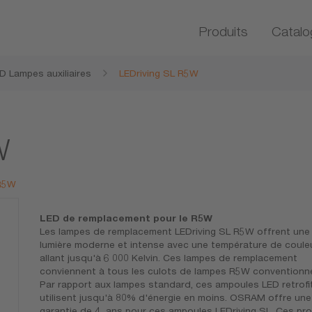
Produits
Catalo
D Lampes auxiliaires
LEDriving SL R5W
W
 R5W
LED de remplacement pour le R5W
Les lampes de remplacement LEDriving SL R5W offrent une
lumière moderne et intense avec une température de coule
allant jusqu'à 6 000 Kelvin. Ces lampes de remplacement
conviennent à tous les culots de lampes R5W conventionne
Par rapport aux lampes standard, ces ampoules LED retrofi
utilisent jusqu'à 80% d'énergie en moins. OSRAM offre une
garantie de 4 ans pour ces ampoules LEDriving SL. Ces pro