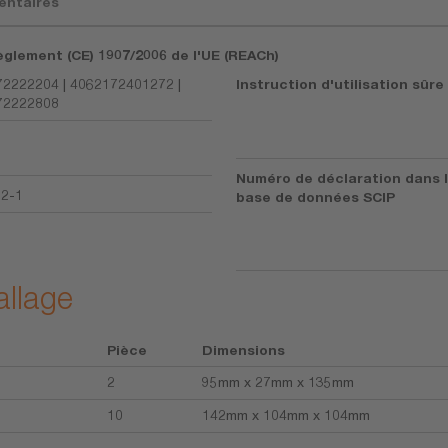
entaires
èglement (CE) 1907/2006 de l'UE (REACh)
2222204 | 4062172401272 |
Instruction d'utilisation sûre
72222808
Numéro de déclaration dans 
92-1
base de données SCIP
allage
Pièce
Dimensions
2
95mm x 27mm x 135mm
10
142mm x 104mm x 104mm