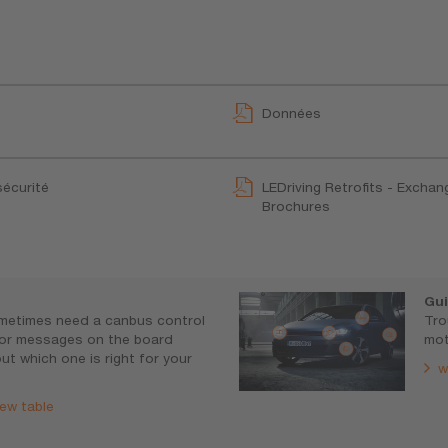
Données
sécurité
LEDriving Retrofits - Exchan
Brochures
Gui
metimes need a canbus control
Tro
rror messages on the board
mot
ut which one is right for your
w
ew table