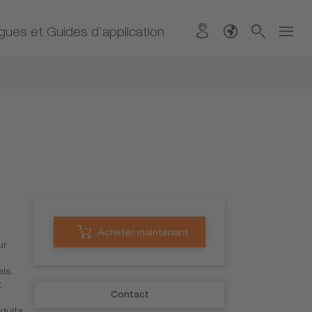
gues et Guides d’application
Acheter maintenant
ur
ls.
t
Contact
duits