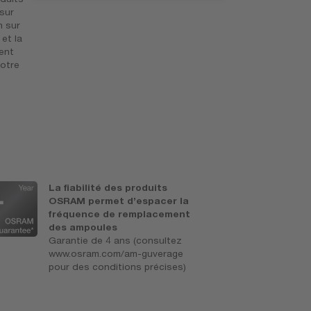
 sur
n sur
et la
ent
votre
La fiabilité des produits
C
OSRAM permet d’espacer la
a
fréquence de remplacement
e
des ampoules
D
Garantie de 4 ans (consultez
www.osram.com/am-guverage
pour des conditions précises)