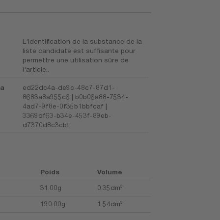
L'identification de la substance de la
liste candidate est suffisante pour
permettre une utilisation sûre de
l'article..
la
ed22dc4a-de9c-48c7-87d1-
8683a8a955c6 | b0b06a88-7534-
4ad7-9f8e-0f35b1bbfcaf |
3369df63-b34e-453f-89eb-
d7370d8c3cbf
Poids
Volume
31.00g
0.35dm³
190.00g
1.54dm³