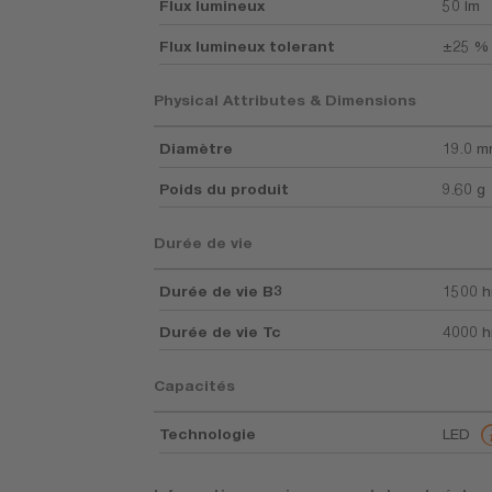
Flux lumineux
50 lm
Flux lumineux tolerant
±25 %
Physical Attributes & Dimensions
Diamètre
19.0 
Poids du produit
9.60 g
Durée de vie
Durée de vie B3
1500 h
Durée de vie Tc
4000 h
Capacités
Technologie
LED