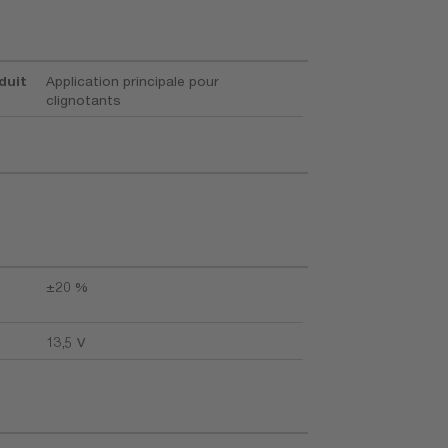
duit
Application principale pour
clignotants
±20 %
13,5 V