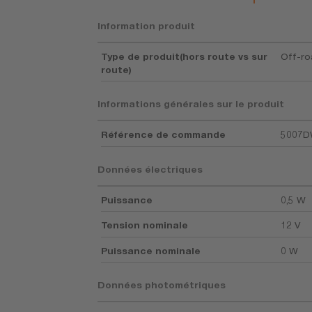
Information produit
Type de produit(hors route vs sur
Off-r
route)
Informations générales sur le produit
Référence de commande
5007
Données électriques
Puissance
0,5 W
Tension nominale
12 V
Puissance nominale
0 W
Données photométriques