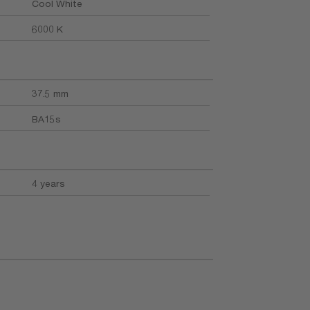
Cool White
6000 K
37.5 mm
BA15s
4 years