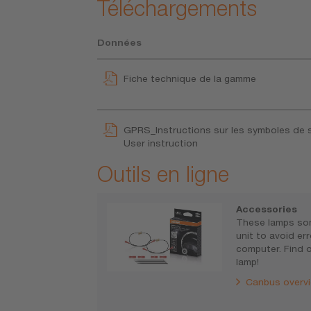
Téléchargements
Données
Fiche technique de la gamme
GPRS_Instructions sur les symboles de 
User instruction
Outils en ligne
Accessories
These lamps so
unit to avoid e
computer. Find o
lamp!
Canbus overvi