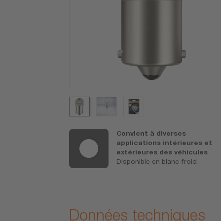
roduits
Convient à diverses
espacer la
applications intérieures et
mplacement
extérieures des véhicules
Disponible en blanc froid
(consultez
-guverage
s précises)
Données techniques