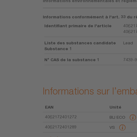
Informations environnementales et réglem
Informations conformément à l'art. 33 du r
Identifiant primaire de l'article
406217
40621
Liste des substances candidate
Lead
Substance 1
N° CAS de la substance 1
7439-
Informations sur l’emb
EAN
Unité
4062172401272
BLI ECO
4062172401289
VS