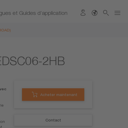
gues et Guides d’application
ROAD)
LEDSC06-2HB
vec
Acheter maintenant
ie
Contact
ion
nt