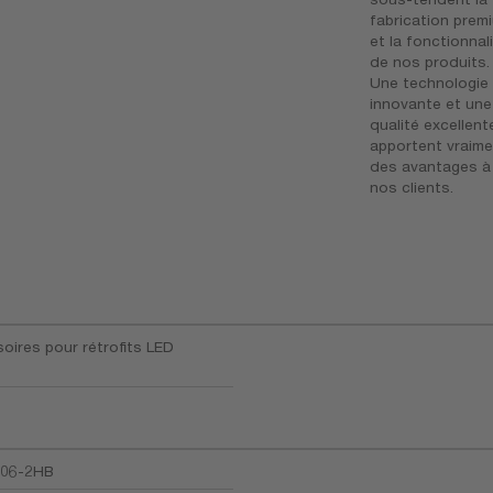
fabrication prem
et la fonctionnal
de nos produits.
Une technologie
innovante et une
qualité excellent
apportent vraim
des avantages à
nos clients.
oires pour rétrofits LED
06-2HB