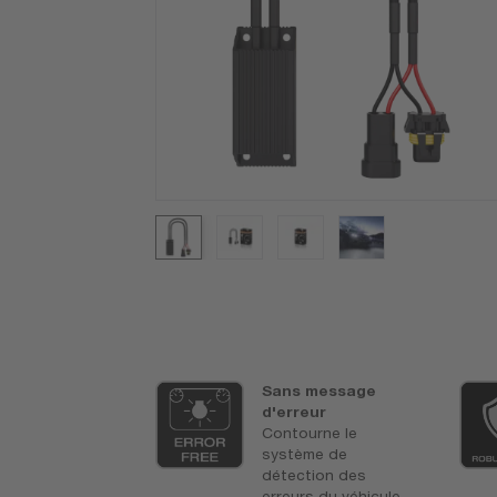
ack
Sans message
 Canbus dans
d'erreur
oîte
Contourne le
système de
détection des
erreurs du véhicule