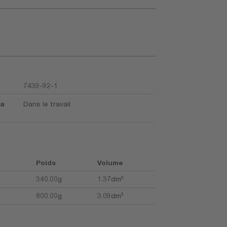
7439-92-1
la
Dans le travail
Poids
Volume
340.00g
1.37dm³
800.00g
3.09dm³