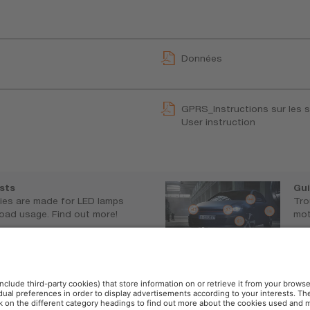
Données
GPRS_Instructions sur les 
User instruction
ists
Gui
es are made for LED lamps
Tro
road usage. Find out more!
mot
sram.com/ledcheck
w