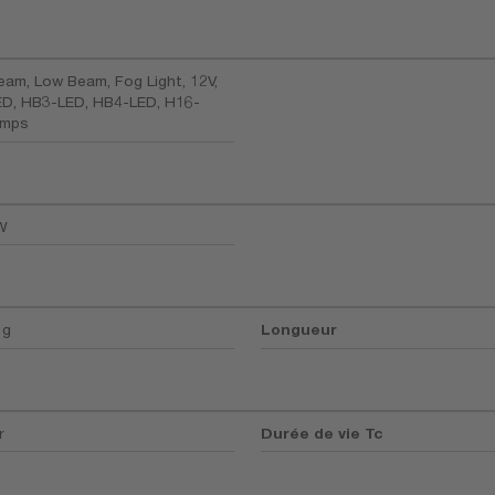
eam, Low Beam, Fog Light, 12V,
D, HB3-LED, HB4-LED, H16-
amps
W
 g
Longueur
r
Durée de vie Tc