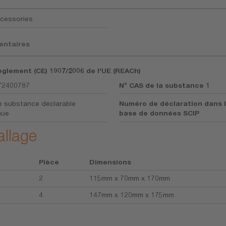
cessories
entaires
èglement (CE) 1907/2006 de l'UE (REACh)
72400787
N° CAS de la substance 1
 substance déclarable
Numéro de déclaration dans 
nue
base de données SCIP
allage
Pièce
Dimensions
2
115mm x 70mm x 170mm
4
147mm x 120mm x 175mm