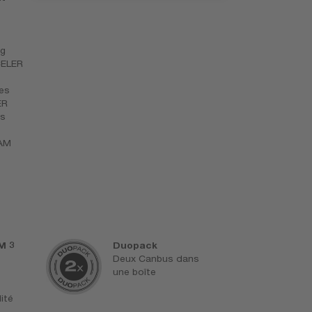
ng
CELER
res
ER
es
RAM
M 3
Duopack
S
Deux Canbus dans
d
une boîte
C
s
ité
d
e