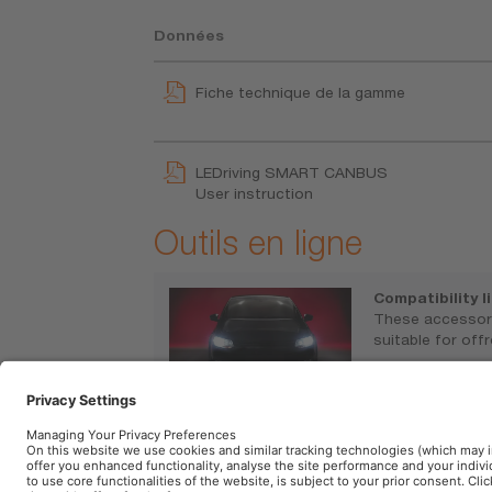
Données
Fiche technique de la gamme
LEDriving SMART CANBUS
User instruction
Outils en ligne
Compatibility l
These accessori
suitable for off
https://www.o