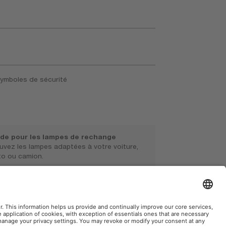
symboles de sécurité
de pour les lampes de rechange
uvez les lampes adaptées à votre voiture,
o ou camion.
ww.osram.fr/affectation-par-vehicule