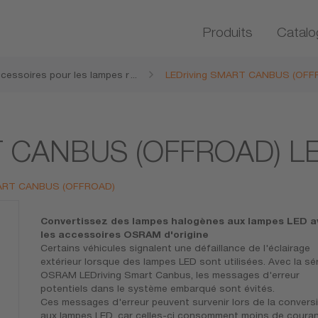
Produits
Catalo
cessoires pour les lampes r
...
LEDriving SMART CANBUS (OFF
rofit LED
RT CANBUS (OFFROAD) 
 SMART CANBUS (OFFROAD)
Convertissez des lampes halogènes aux lampes LED a
les accessoires OSRAM d'origine
Certains véhicules signalent une défaillance de l'éclairage
extérieur lorsque des lampes LED sont utilisées. Avec la sér
OSRAM LEDriving Smart Canbus, les messages d'erreur
potentiels dans le système embarqué sont évités.
Ces messages d'erreur peuvent survenir lors de la convers
aux lampes LED, car celles-ci consomment moins de coura