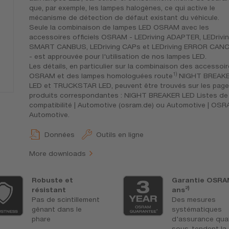
que, par exemple, les lampes halogènes, ce qui active le
mécanisme de détection de défaut existant du véhicule.
Seule la combinaison de lampes LED OSRAM avec les
accessoires officiels OSRAM - LEDriving ADAPTER, LEDrivi
SMART CANBUS, LEDriving CAPs et LEDriving ERROR CAN
- est approuvée pour l'utilisation de nos lampes LED.
Les détails, en particulier sur la combinaison des accessoi
1)
OSRAM et des lampes homologuées route
NIGHT BREAK
LED et TRUCKSTAR LED, peuvent être trouvés sur les pag
produits correspondantes : NIGHT BREAKER LED Listes de
compatibilité | Automotive (osram.de) ou Automotive | OS
Automotive.
Données
Outils en ligne
More downloads
Robuste et
Garantie OSRA
2)
résistant
ans
Pas de scintillement
Des mesures
gênant dans le
systématiques
phare
d'assurance qual
sous-tendent la