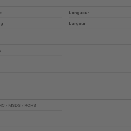
mm
Longueur
 g
Largeur
s
EMC / MSDS / ROHS