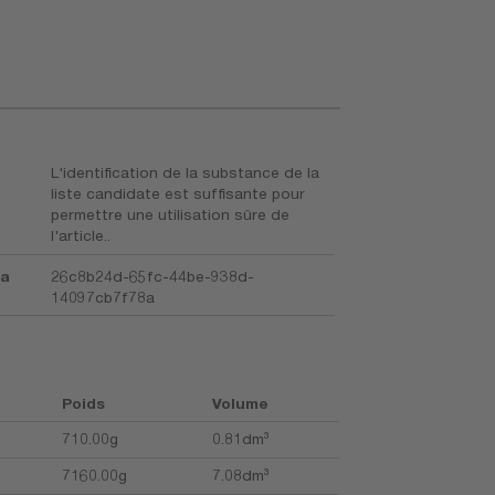
L'identification de la substance de la
liste candidate est suffisante pour
permettre une utilisation sûre de
l'article..
la
26c8b24d-65fc-44be-938d-
14097cb7f78a
Poids
Volume
710.00g
0.81dm³
7160.00g
7.08dm³