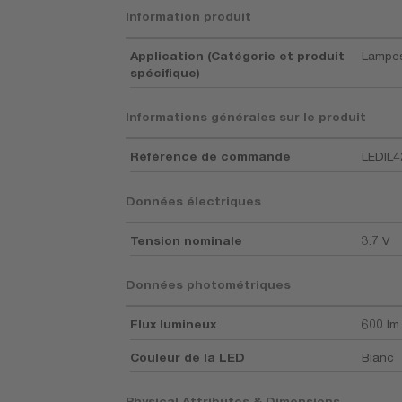
Information produit
Application (Catégorie et produit
Lampes
spécifique)
Informations générales sur le produit
Référence de commande
LEDIL4
Données électriques
Tension nominale
3.7 V
Données photométriques
Flux lumineux
600 lm
Couleur de la LED
Blanc
Physical Attributes & Dimensions