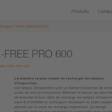
Produits
Catalo
Dinspect WIRE-FREE PRO 600
E-FREE PRO 600
 WIRE-FREE PRO 600
La manière la plus simple de recharger les lampes
d'inspection
Les lampes d'inspection sont un élément essentiel de la bo
outils de tout professionnel. Éliminant le besoin de cherche
de brancher le bon câble de recharge, les lampes d'inspect
sans fil d'OSRAM se rechargent facilement en étant simpl
placées sur le socle de recharge magnétique. Ce design
innovant améliore non seulement la commodité, mais souti