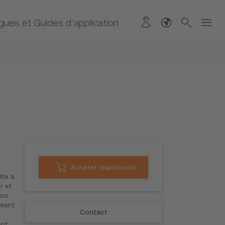
gues et Guides d’application
Acheter maintenant
îte à
r et
ion
ement
Contact
ent