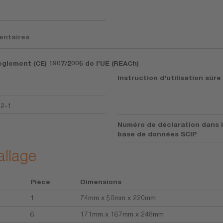
entaires
èglement (CE) 1907/2006 de l'UE (REACh)
Instruction d'utilisation sûre
92-1
Numéro de déclaration dans 
base de données SCIP
allage
Pièce
Dimensions
1
74mm x 50mm x 220mm
6
171mm x 167mm x 248mm