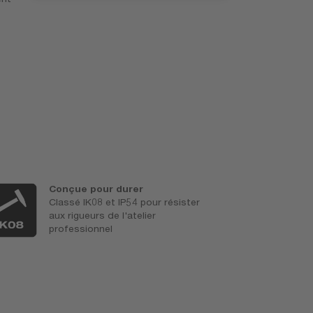
Conçue pour durer
C
Classé IK08 et IP54 pour résister
sa
aux rigueurs de l'atelier
Il
professionnel
d
m
s