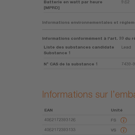
Batterie en watt par heure
9.62
[MPRD]
Informations environnementales et réglem
Informations conformément à l'art. 33 du r
Liste des substances candidate
Lead
Substance 1
N° CAS de la substance 1
7439-
Informations sur l’emb
EAN
Unité
4062172393126
FS
4062172393133
VS