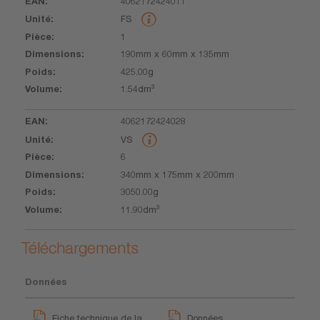
4062172424011
EAN
Unité
Pièce
Dimensions
Poids
Volume
FS
1
190mm x 60mm x 135mm
425.00g
1.54dm³
4062172424028
VS
6
340mm x 175mm x 200mm
3050.00g
11.90dm³
Téléchargements
Données
Fiche technique de la
Données