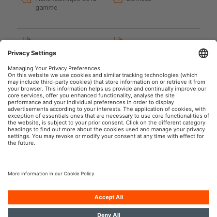
gamme
GPRS_Instructions sur les
Operating instructions
symboles de sécurité
LEDIL434ESN LEDinspect
User instruction
FLOODLIGHT 600
User instruction
OSRAM automobile sur le web social
Mentions légales
Conditions d’utilisation
Politique de confidentialité
Politique des cookies
Politique en matière d'IA
Contact
Accessibilité