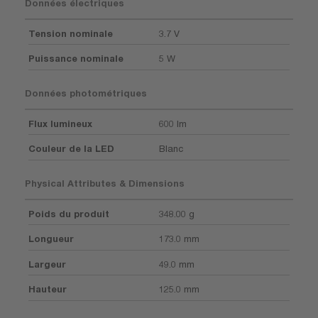
Données électriques
Tension nominale
3.7 V
Puissance nominale
5 W
Données photométriques
Flux lumineux
600 lm
Couleur de la LED
Blanc
Physical Attributes & Dimensions
Poids du produit
348.00 g
Longueur
173.0 mm
Largeur
49.0 mm
Hauteur
125.0 mm