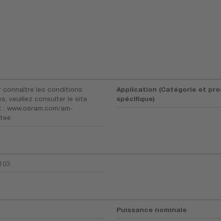
r connaître les conditions
Application (Catégorie et pro
s, veuillez consulter le site
spécifique)
t : www.osram.com/am-
tee
103
Puissance nominale