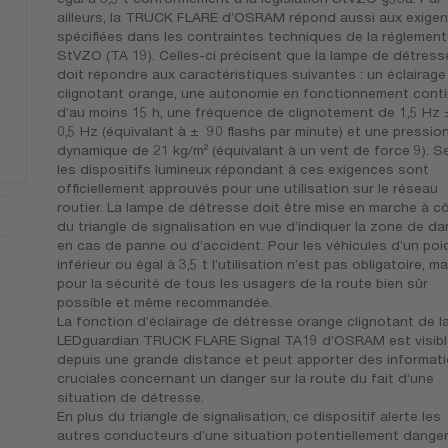
ailleurs, la TRUCK FLARE d’OSRAM répond aussi aux exige
spécifiées dans les contraintes techniques de la réglement
StVZO (TA 19). Celles-ci précisent que la lampe de détress
doit répondre aux caractéristiques suivantes : un éclairage
clignotant orange, une autonomie en fonctionnement cont
d’au moins 15 h, une fréquence de clignotement de 1,5 Hz 
0,5 Hz (équivalant à ± 90 flashs par minute) et une pressio
dynamique de 21 kg/m² (équivalant à un vent de force 9). S
les dispositifs lumineux répondant à ces exigences sont
officiellement approuvés pour une utilisation sur le réseau
routier. La lampe de détresse doit être mise en marche à c
du triangle de signalisation en vue d’indiquer la zone de da
en cas de panne ou d’accident. Pour les véhicules d’un poi
inférieur ou égal à 3,5 t l’utilisation n’est pas obligatoire, ma
pour la sécurité de tous les usagers de la route bien sûr
possible et même recommandée.
La fonction d’éclairage de détresse orange clignotant de l
LEDguardian TRUCK FLARE Signal TA19 d’OSRAM est visibl
depuis une grande distance et peut apporter des informat
cruciales concernant un danger sur la route du fait d’une
situation de détresse.
En plus du triangle de signalisation, ce dispositif alerte les
autres conducteurs d’une situation potentiellement dange