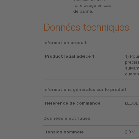
ablement à nos
faire usage en cas
ts
de panne.
Données techniques
Information produit
Product legal advice 1
1) Pou
précise
suivan
guaran
Informations générales sur le produit
Référence de commande
LEDSL
Données électriques
Tension nominale
6.0 V