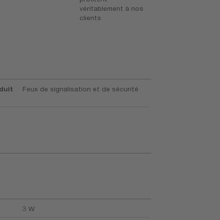
véritablement à nos
f
clients
d
duit
Feux de signalisation et de sécurité
3 W