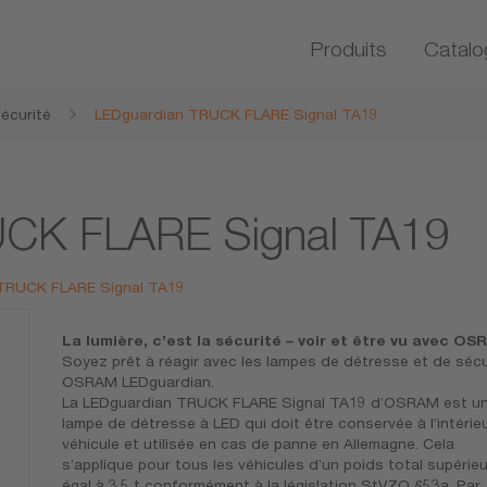
Produits
Catalo
écurité
LEDguardian TRUCK FLARE Signal TA19
UCK FLARE Signal TA19
n TRUCK FLARE Signal TA19
La lumière, c’est la sécurité – voir et être vu avec O
Soyez prêt à réagir avec les lampes de détresse et de sécu
OSRAM LEDguardian.
La LEDguardian TRUCK FLARE Signal TA19 d’OSRAM est u
lampe de détresse à LED qui doit être conservée à l’intérie
véhicule et utilisée en cas de panne en Allemagne. Cela
s’applique pour tous les véhicules d’un poids total supérie
égal à 3,5 t conformément à la législation StVZO §53a. Par