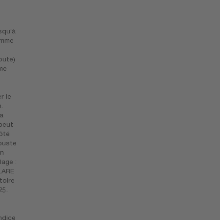
squ’à
comme
oute)
mme
r le
.
a
 peut
ôté
obuste
an
age :
FLARE
toire
25.
ndice