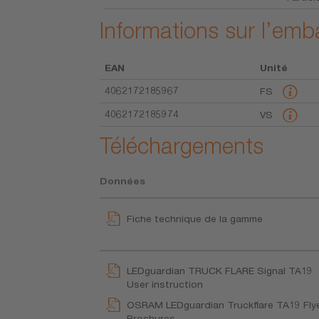
Informations sur l’emb
EAN
Unité
4062172185967
FS
4062172185974
VS
Téléchargements
Données
Fiche technique de la gamme
LEDguardian TRUCK FLARE Signal TA19
User instruction
OSRAM LEDguardian Truckflare TA19 Flye
Brochures