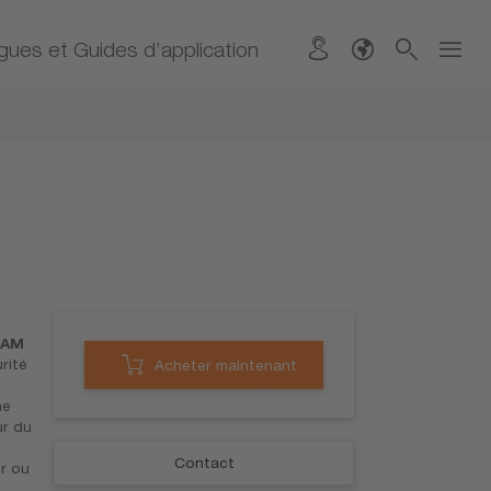
gues et Guides d’application
SRAM
rité
Acheter maintenant
ne
ur du
Contact
ur ou