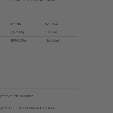
Poids
Volume
653.00g
1.27dm³
6880.00g
15.53dm³
symboles de sécurité
nal TA19 Social Media Reel (EN)