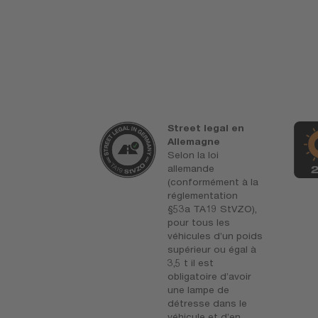
ntie OSRAM
Street legal en
*
Allemagne
esures de
Selon la loi
ôle qualité
allemande
matique
(conformément à la
tissent encore
réglementation
tage la qualité
§53a TA19 StVZO),
brication haut
pour tous les
mme et la
véhicules d’un poids
ionnalité de
supérieur ou égal à
roduits. Les
3,5 t il est
ologies
obligatoire d’avoir
antes et
une lampe de
llente qualité
détresse dans le
tent
véhicule et d’en