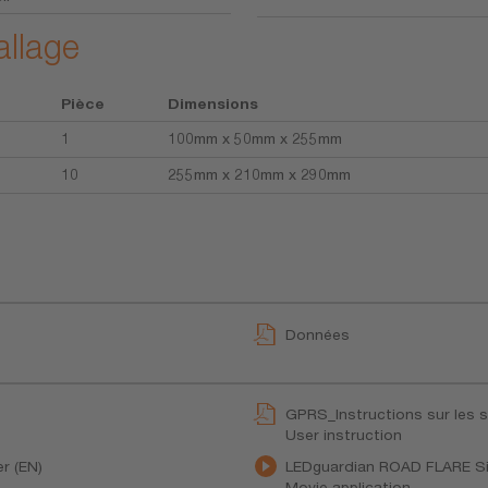
allage
Pièce
Dimensions
1
100mm x 50mm x 255mm
10
255mm x 210mm x 290mm
Données
GPRS_Instructions sur les 
User instruction
r (EN)
LEDguardian ROAD FLARE Sig
Movie application