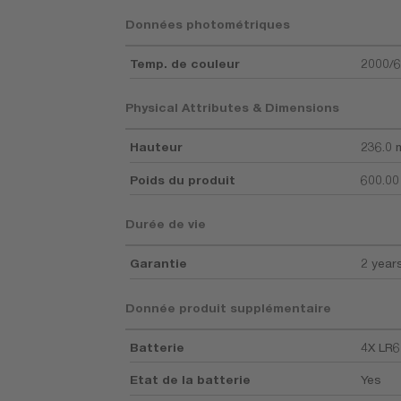
Données photométriques
Temp. de couleur
2000/6
Physical Attributes & Dimensions
Hauteur
236.0
Poids du produit
600.00
Durée de vie
Garantie
2 year
Donnée produit supplémentaire
Batterie
4X LR6
Etat de la batterie
Yes