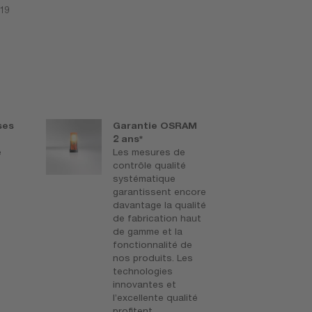
A19
ses
Garantie OSRAM
S
2 ans*
A
e
Les mesures de
S
contrôle qualité
a
systématique
(
garantissent encore
r
davantage la qualité
§
de fabrication haut
p
de gamme et la
v
fonctionnalité de
s
nos produits. Les
3,
technologies
o
innovantes et
u
l’excellente qualité
d
profitent
v