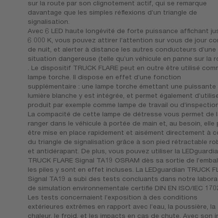
sur la route par son clignotement actif, qui se remarque
davantage que les simples réflexions d’un triangle de
signalisation.
Avec 6 LED haute longévité de forte puissance affichant ju
6 000 K, vous pouvez attirer l’attention sur vous de jour 
de nuit, et alerter à distance les autres conducteurs d’une
situation dangereuse (telle qu’un véhicule en panne sur la r
. Le dispositif TRUCK FLARE peut en outre être utilisé co
lampe torche. Il dispose en effet d’une fonction
supplémentaire : une lampe torche émettant une puissante
lumière blanche y est intégrée, et permet également d’utilise
produit par exemple comme lampe de travail ou d’inspection
La compacité de cette lampe de détresse vous permet de l
ranger dans le véhicule à portée de main et, au besoin, elle
être mise en place rapidement et aisément directement à c
du triangle de signalisation grâce à son pied rétractable r
et antidérapant. De plus, vous pouvez utiliser la LEDguardi
TRUCK FLARE Signal TA19 OSRAM dès sa sortie de l’emball
les piles y sont en effet incluses. La LEDguardian TRUCK 
Signal TA19 a subi des tests concluants dans notre labora
de simulation environnementale certifié DIN EN ISO/IEC 170
Les tests concernaient l’exposition à des conditions
extérieures extrêmes en rapport avec l’eau, la poussière, la
chaleur, le froid, et les impacts en cas de chute. Avec son i