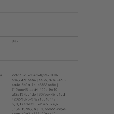
IP54
la
22fd1329-c8ed-4629-9098-
b8463fd1bea4 | ee3b587b-24c0-
4d4e-8c9d-7c1e6865be8e |
712cce46-acd4-400e-9e40-
af2a137be4de | 807bc44b-e1ed-
4202-9d73-375218c16449 |
b505fa7d-0308-41a7-87a6-
516e9f5da65a | 985bbdcd-2e5e-
4cdb-a2d2-a866190fae40