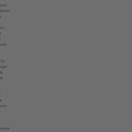
nces
ation
e
inu
±
n
euls
ôté
nger
ds
is
a
e
ions
reuse